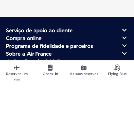
Serviço de apoio ao cliente
Compra online
Programa de fidelidade e parceiros
Sobre a Air France
Aplicação móvel Air France
Voos Desde
Reservar um
Check-in
As suas reservas
Flying Blue
Voos Para França
voo
Viajar pelo Mundo
Plan du site
Informações legais
Livro de reclamações
Política de confidencialidade
Declaração de acessibilidade