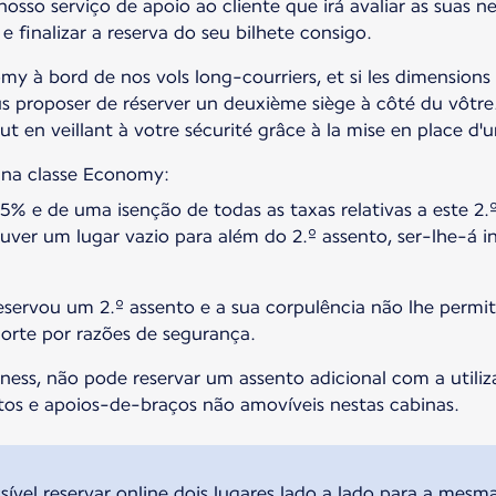
o serviço de apoio ao cliente que irá avaliar as suas nec
 finalizar a reserva do seu bilhete consigo.
y à bord de nos vols long-courriers, et si les dimension
ous proposer de réserver un deuxième siège à côté du vôtr
ut en veillant à votre sécurité grâce à la mise en place d'
l na classe Economy:
% e de uma isenção de todas as taxas relativas a este 2.º
uver um lugar vazio para além do 2.º assento, ser-lhe-á 
eservou um 2.º assento e a sua corpulência não lhe permit
orte por razões de segurança.
ness, não pode reservar um assento adicional com a utili
tos e apoios-de-braços não amovíveis nestas cabinas.
ível reservar online dois lugares lado a lado para a mesm