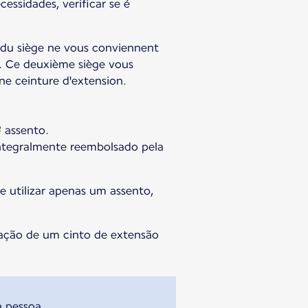
essidades, verificar se é
s du siège ne vous conviennent
e. Ce deuxième siège vous
une ceinture d'extension.
 assento.
integralmente reembolsado pela
e utilizar apenas um assento,
zação de um cinto de extensão
a pessoa.