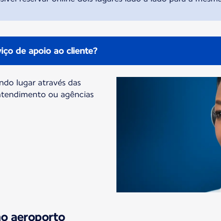
iço de apoio ao cliente?
do lugar através das
 atendimento ou agências
no aeroporto