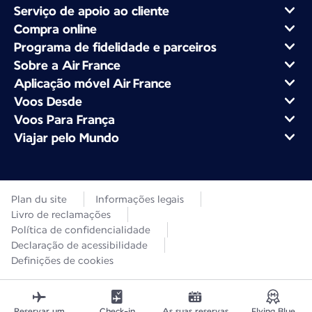
Serviço de apoio ao cliente
Compra online
Programa de fidelidade e parceiros
Sobre a Air France
Aplicação móvel Air France
Voos Desde
Voos Para França
Viajar pelo Mundo
Plan du site
Informações legais
Livro de reclamações
Política de confidencialidade
Declaração de acessibilidade
Definições de cookies
Reservar um
Check-in
As suas reservas
Flying Blue