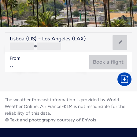
United States Of America
Lisboa (LIS) - Los Angeles (LAX)
Los Angeles
From
23°C
United States Of America
Book a flight
Flight time
Aug
The weather forecast information is provided by World
Weather Online. Air France-KLM is not responsible for the
reliability of this data.
© Text and photography courtesy of EnVols