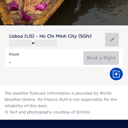
Vietnam
Lisboa (LIS) - Ho Chi Minh City (SGN)
Ho Chi Minh City
From
28°C
Vietnam
Book a flight
Flight time
Aug
The weather forecast information is provided by World
Weather Online. Air France-KLM is not responsible for the
reliability of this data.
© Text and photography courtesy of EnVols