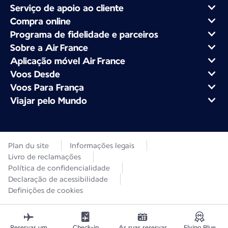
Serviço de apoio ao cliente
Compra online
Programa de fidelidade e parceiros
Sobre a Air France
Aplicação móvel Air France
Voos Desde
Voos Para França
Viajar pelo Mundo
Plan du site
Informações legais
Livro de reclamações
Política de confidencialidade
Declaração de acessibilidade
Definições de cookies
Reservar um
Check-in
As suas reservas
Flying Blue