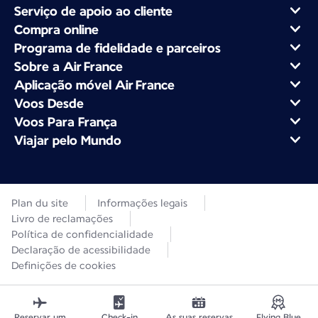
Serviço de apoio ao cliente
Compra online
Programa de fidelidade e parceiros
Sobre a Air France
Aplicação móvel Air France
Voos Desde
Voos Para França
Viajar pelo Mundo
Plan du site
Informações legais
Livro de reclamações
Política de confidencialidade
Declaração de acessibilidade
Definições de cookies
Reservar um
Check-in
As suas reservas
Flying Blue