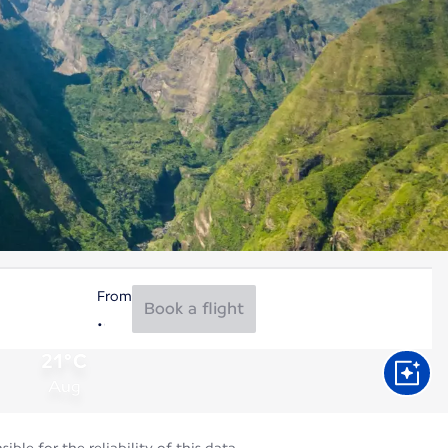
From
Book a flight
21°C
Aug