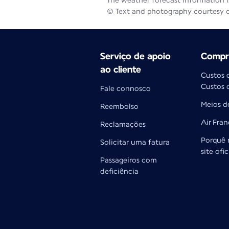
The weather forecast information is
© Text and photography courtesy 
Serviço de apoio
Compra
ao cliente
Custos 
Custos 
Fale connosco
Meios d
Reembolso
Air Fra
Reclamações
Porquê 
Solicitar uma fatura
site ofi
Passageiros com
deficiência