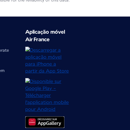
le for the reliability of this data.
Aplicação móvel
Air France
orate
gem