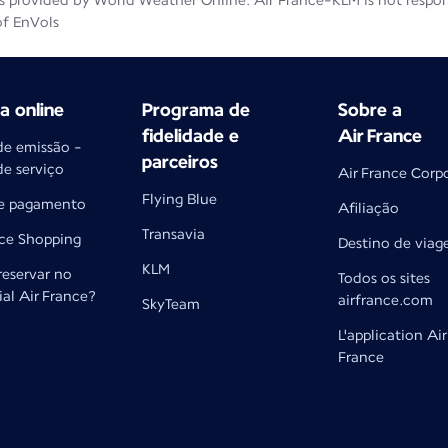
 provided by World Weather Online. Air France-KLM is not responsib
of EnVols
 online
Programa de
Sobre a
fidelidade e
Air France
de emissão -
parceiros
de serviço
Air France Corp
Flying Blue
e pagamento
Afiliação
Transavia
nce Shopping
Destino de via
KLM
reservar no
Todos os sites
cial Air France?
airfrance.com
SkyTeam
L'application Air
France