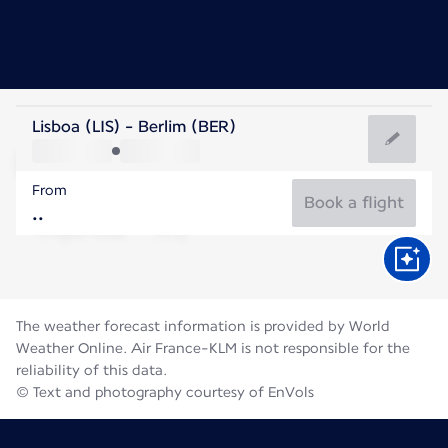
Germany
Lisboa (LIS) - Berlim (BER)
Berlin
From
20°C
Germany
Book a flight
Flight time
Aug
The weather forecast information is provided by World
Weather Online. Air France-KLM is not responsible for the
reliability of this data.
© Text and photography courtesy of EnVols