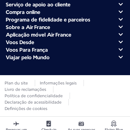
Serviço de apoio ao cliente
Compra online
Programa de fidelidade e parceiros
Sobre a Air France
Aplicação móvel Air France
Voos Desde
Voos Para França
Viajar pelo Mundo
Plan du site
Informações legais
Livro de reclamações
Política de confidencialidade
Declaração de acessibilidade
Definições de cookies
Reservar um
Check-in
As suas reservas
Flying Blue