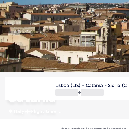
Italy
Lisboa (LIS) - Catânia - Sicília (C
Catania
Italy
Flight time