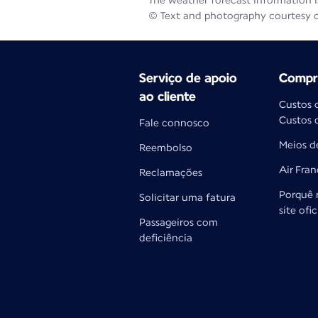
The weather forecast information is
© Text and photography courtesy 
Serviço de apoio
Compra
ao cliente
Custos 
Custos 
Fale connosco
Meios d
Reembolso
Air Fra
Reclamações
Porquê 
Solicitar uma fatura
site ofi
Passageiros com
deficiência