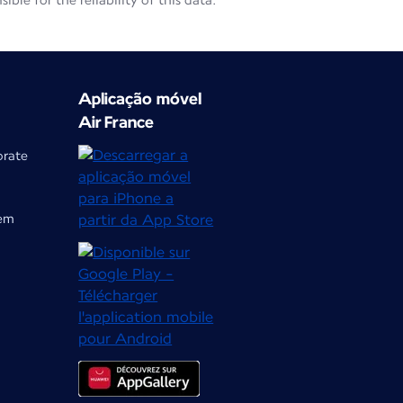
le for the reliability of this data.
Aplicação móvel
Air France
orate
gem