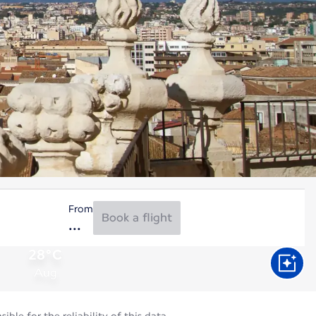
From
Book a flight
28°C
Aug