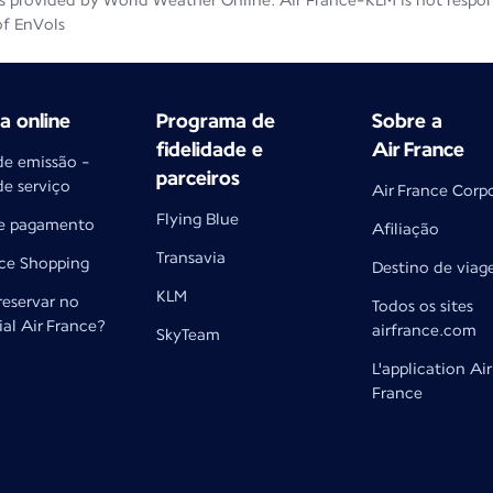
 provided by World Weather Online. Air France-KLM is not responsib
of EnVols
 online
Programa de
Sobre a
fidelidade e
Air France
de emissão -
parceiros
de serviço
Air France Corp
Flying Blue
e pagamento
Afiliação
Transavia
nce Shopping
Destino de via
KLM
reservar no
Todos os sites
cial Air France?
airfrance.com
SkyTeam
L'application Air
France