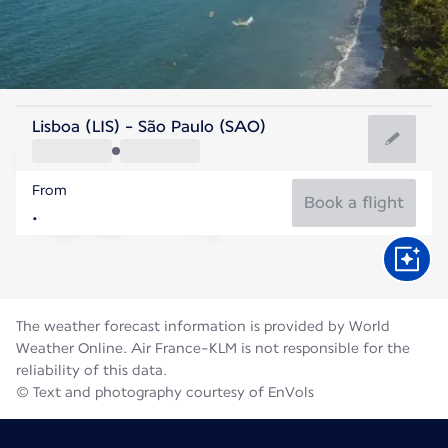
Brazil
Lisboa (LIS) - São Paulo (SAO)
São Paulo
From
18°C
Brazil
Book a flight
Flight time
Aug
The weather forecast information is provided by World
Weather Online. Air France-KLM is not responsible for the
reliability of this data.
© Text and photography courtesy of EnVols