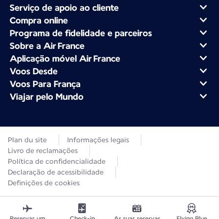
Serviço de apoio ao cliente
Compra online
Programa de fidelidade e parceiros
Sobre a Air France
Aplicação móvel Air France
Voos Desde
Voos Para França
Viajar pelo Mundo
Plan du site
Informações legais
Livro de reclamações
Política de confidencialidade
Declaração de acessibilidade
Definições de cookies
Reservar um
Check-in
As suas reservas
Flying Blue