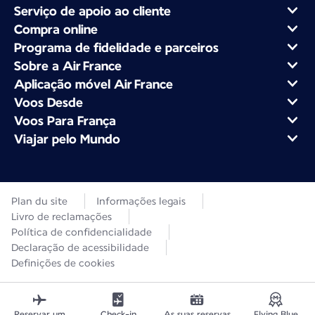
Serviço de apoio ao cliente
Compra online
Programa de fidelidade e parceiros
Sobre a Air France
Aplicação móvel Air France
Voos Desde
Voos Para França
Viajar pelo Mundo
Plan du site
Informações legais
Livro de reclamações
Política de confidencialidade
Declaração de acessibilidade
Definições de cookies
Reservar um
Check-in
As suas reservas
Flying Blue