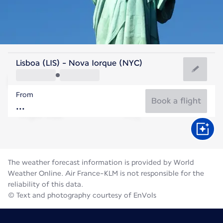
United States Of America
Lisboa (LIS) - Nova Iorque (NYC)
New York
From
24°C
United States Of America
Book a flight
Flight time
Aug
The weather forecast information is provided by World
Weather Online. Air France-KLM is not responsible for the
reliability of this data.
© Text and photography courtesy of EnVols