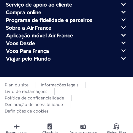
Serviço de apoio ao cliente
Compra online
Programa de fidelidade e parceiros
Sobre a Air France
Aplicação móvel Air France
Voos Desde
Voos Para França
Viajar pelo Mundo
Plan du site
Informações legais
Livro de reclamações
Política de confidencialidade
Declaração de acessibilidade
Definições de cookies
Reservar um
Check-in
As suas reservas
Flying Blue