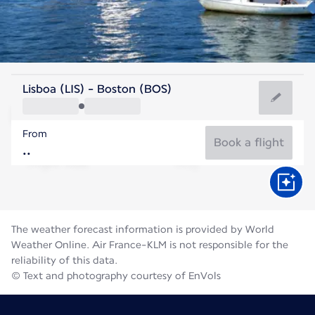
United States Of America
Lisboa (LIS) - Boston (BOS)
Boston
From
22°C
United States Of America
Book a flight
Flight time
Aug
The weather forecast information is provided by World
Weather Online. Air France-KLM is not responsible for the
reliability of this data.
© Text and photography courtesy of EnVols