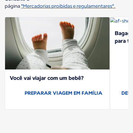
página
"Mercadorias proibidas e regulamentares".
Bagagen
para ​t
Você vai viajar com ​um bebê?
PREPARAR VIAGEM EM F​AMÍLIA
DESC